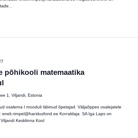
tade...
27
 põhikooli matemaatika
ul
ee 1, Viljandi, Estonia
ud osalema I mooduli läbinud õpetajad. Väljaõppes osalejatele
fo: eneli.rimpel@haridusfond.ee Korraldaja: SA Iga Laps on
Viljandi Kesklinna Kool