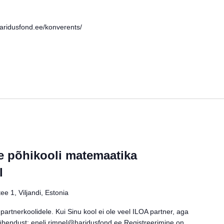
//haridusfond.ee/konverents/
 põhikooli matemaatika
l
ee 1, Viljandi, Estonia
artnerkoolidele. Kui Sinu kool ei ole veel ILOA partner, aga
a ühendust: eneli.rimpel@haridusfond.ee Registreerimine on