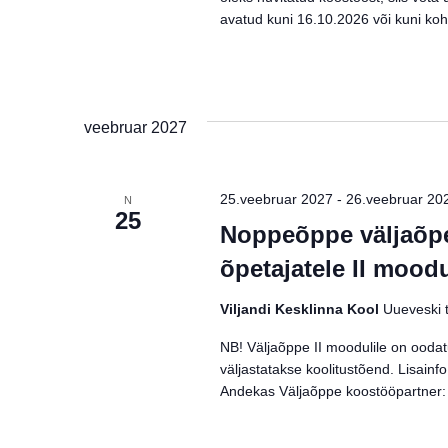
avatud kuni 16.10.2026 või kuni koh
veebruar 2027
25.veebruar 2027
-
26.veebruar 20
N
25
Noppeõppe väljaõpe
õpetajatele II mood
Viljandi Kesklinna Kool
Uueveski t
NB! Väljaõppe II moodulile on oodat
väljastatakse koolitustõend. Lisain
Andekas Väljaõppe koostööpartner: 