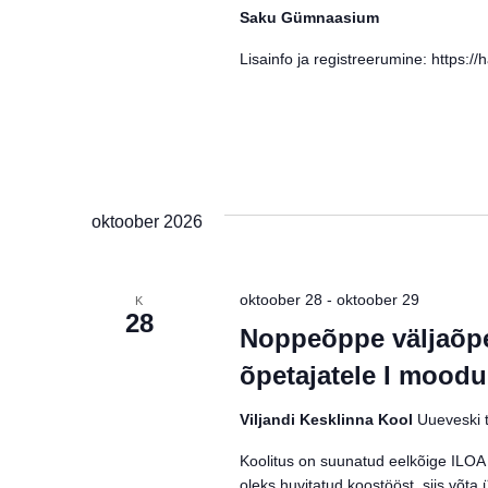
Saku Gümnaasium
Lisainfo ja registreerumine: https:
oktoober 2026
oktoober 28
-
oktoober 29
K
28
Noppeõppe väljaõpe
õpetajatele I moodu
Viljandi Kesklinna Kool
Uueveski t
Koolitus on suunatud eelkõige ILOA p
oleks huvitatud koostööst, siis võt