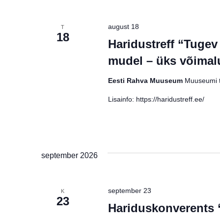
Navigation
Keyword.
august 18
T
18
Haridustreff “Tuge
mudel – üks võimal
Eesti Rahva Muuseum
Muuseumi t
Lisainfo: https://haridustreff.ee/
september 2026
september 23
K
23
Hariduskonverents 