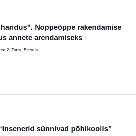
v haridus”. Noppeõppe rakendamise
us annete arendamiseks
ee 2, Tartu, Estonia
“Insenerid sünnivad põhikoolis”