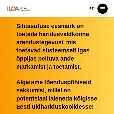
Skip
Menu
ET
to
main
content
Sihtasutuse eesmärk on
toetada haridusvaldkonna
arendustegevusi, mis
toetavad süsteemselt igas
õppijas peituva ande
märkamist ja toetamist.
Algatame tõenduspõhiseid
sekkumisi, millel on
potentsiaal laieneda kõigisse
Eesti üldhariduskoolidesse!