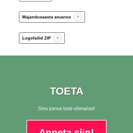
Majandusaasta aruanne
Logofailid ZIP
TOETA
Sinu panus loob võimalusi!
A
n
n
e
t
a
s
i
i
n
!