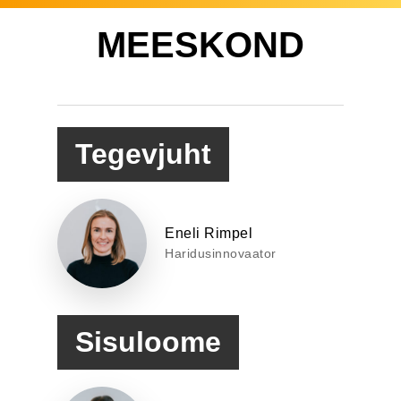
MEESKOND
Tegevjuht
Eneli Rimpel
Haridusinnovaator
Sisuloome