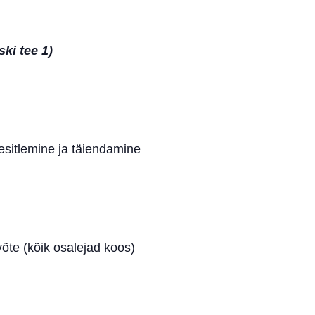
ki tee 1)
sitlemine ja täiendamine
võte (kõik osalejad koos)