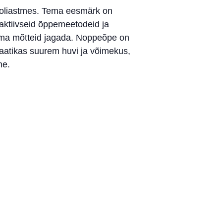
kooliastmes. Tema eesmärk on
 aktiivseid õppemeetodeid ja
 oma mõtteid jagada. Noppeõpe on
maatikas suurem huvi ja võimekus,
ne.