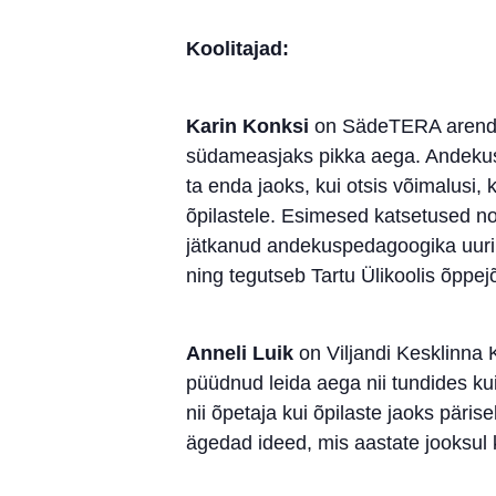
Koolitajad:
Karin Konksi
on SädeTERA arendusj
südameasjaks pikka aega. Andekusp
ta enda jaoks, kui otsis võimalusi,
õpilastele. Esimesed katsetused n
jätkanud andekuspedagoogika uurim
ning tegutseb Tartu Ülikoolis õppej
Anneli Luik
on Viljandi Kesklinna 
püüdnud leida aega nii tundides kui 
nii õpetaja kui õpilaste jaoks päri
ägedad ideed, mis aastate jooksul k