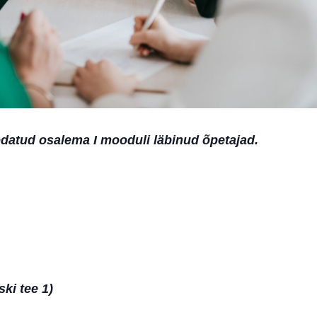
odatud osalema I mooduli läbinud õpetajad.
ki tee 1)