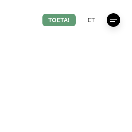
TOETA!
ET
Menu