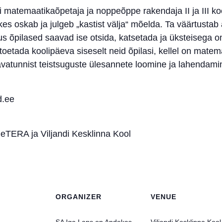
li matemaatikaõpetaja ja noppeõppe rakendaja II ja III 
kes oskab ja julgeb „kastist välja“ mõelda. Ta väärtustab
kus õpilased saavad ise otsida, katsetada ja üksteisega
toetada koolipäeva siseselt neid õpilasi, kellel on mate
vatunnist teistsuguste ülesannete loomine ja lahendami
d.ee
TERA ja Viljandi Kesklinna Kool
ORGANIZER
VENUE