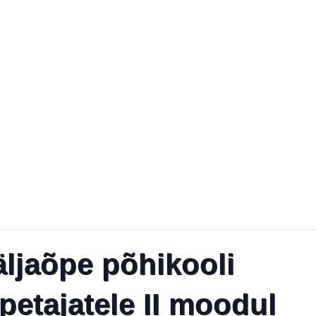
ljaõpe põhikooli
etajatele II moodul