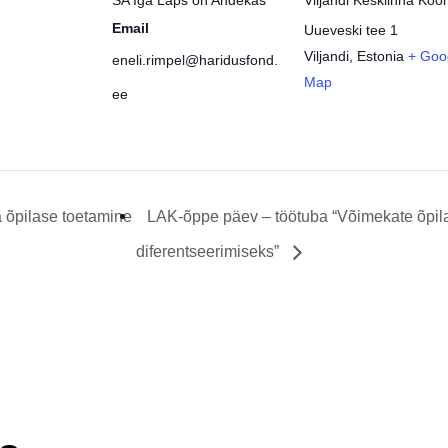
SA Iga Laps on Andekas
Viljandi Kesklinna Kool
Email
Uueveski tee 1
Viljandi
,
Estonia
+ Goo
eneli.rimpel@haridusfond.
Map
ee
õpilase toetamine
LAK-õppe päev – töötuba “Võimekate õpilas
diferentseerimiseks”