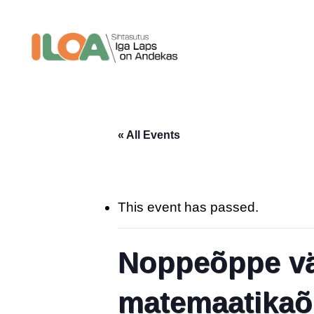
Skip
to
main
content
« All Events
This event has passed.
Noppeõppe vä
matemaatikaõp