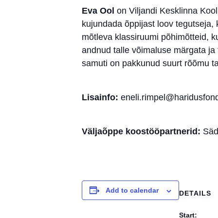
Eva Ool
on Viljandi Kesklinna Koo
kujundada õppijast loov tegutseja, 
mõtleva klassiruumi põhimõtteid, 
andnud talle võimaluse märgata ja 
samuti on pakkunud suurt rõõmu ta
Lisainfo:
eneli.rimpel@haridusfon
Väljaõppe koostööpartnerid:
Säde
Add to calendar
DETAILS
Start: