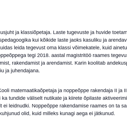
uht ja klassiõpetaja. Laste tugevuste ja huvide toeta
edagoogika kui kõikide laste jaoks kasuliku ja arendav
 kuidas leida tegevust oma klassi võimekatele, kuid aine
oppeõppega tegi 2018. aastal magistritöö raames tegevus
ist, rakendamist ja arendamist. Karin koolitab andeku
õu ja juhendajana.
Kooli matemaatikaõpetaja ja noppeõppe rakendaja II ja II
ka tundide väliselt nutikate ja kiirete õpilaste aktiveeri
selt ei leidnudki. Noppeõppe rakendamise raames on ta saan
uhjunud olid, kuid milleks kunagi aega ei jätkunud.