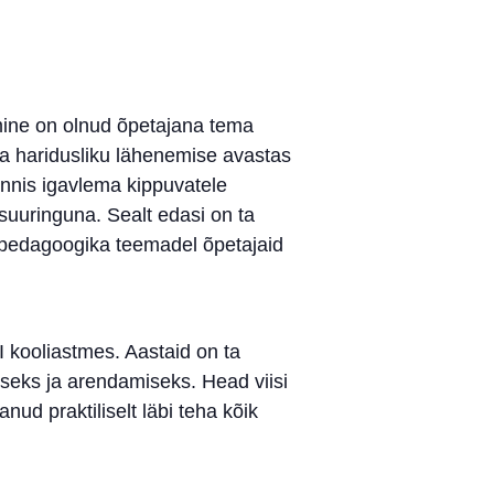
mine on olnud õpetajana tema
a haridusliku lähenemise avastas
tunnis igavlema kippuvatele
uuringuna. Sealt edasi on ta
spedagoogika teemadel õpetajaid
I kooliastmes. Aastaid on ta
miseks ja arendamiseks. Head viisi
ud praktiliselt läbi teha kõik