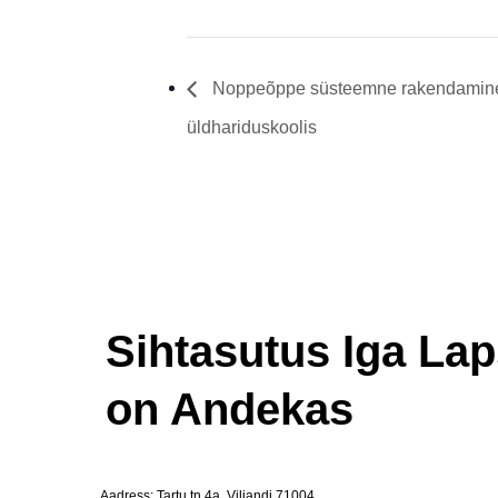
Noppeõppe süsteemne rakendamin
üldhariduskoolis
Sihtasutus Iga La
on Andekas
Aadress: Tartu tn 4a, Viljandi 71004