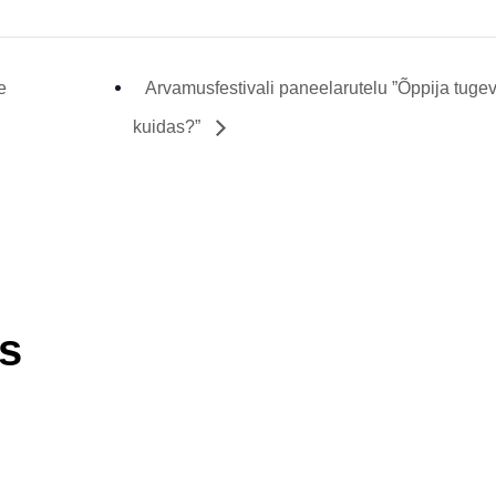
e
Arvamusfestivali paneelarutelu ”Õppija tugev
kuidas?”
ps