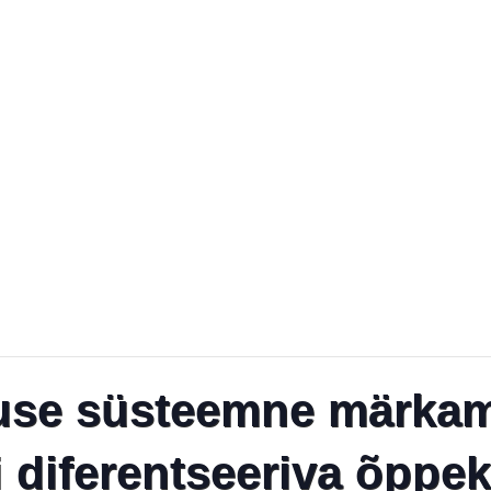
use süsteemne märkam
i diferentseeriva õppe