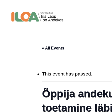
Skip
to
main
content
« All Events
This event has passed.
Õppija andek
toetamine läb