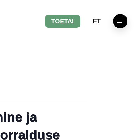
TOETA!
ET
Menu
ine ja
korralduse