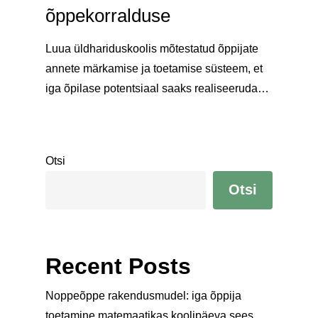
õppekorralduse
Luua üldhariduskoolis mõtestatud õppijate
annete märkamise ja toetamise süsteem, et
iga õpilase potentsiaal saaks realiseeruda…
Otsi
Otsi
Recent Posts
Noppeõppe rakendusmudel: iga õppija
toetamine matemaatikas koolipäeva sees