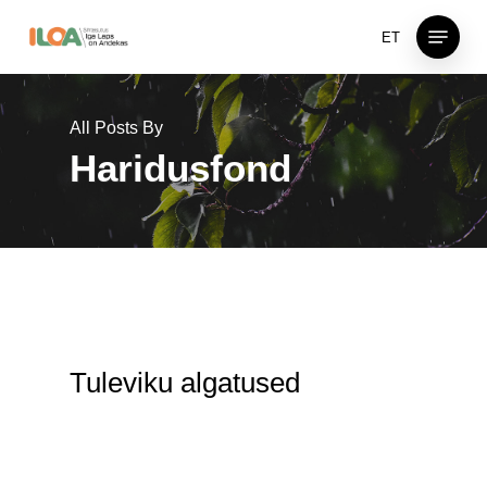
Skip
Menu
ET
to
main
content
All Posts By
Haridusfond
Tuleviku algatused