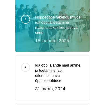
Noppeõppe rakendusmudel:
iga õppija toetamine
matemaatikas koolipäeva
sees
15 jaanuar, 2025
Iga õppija ande märkamine
ja toetamine läbi
diferentseeriva
õppekorralduse
31 märts, 2024