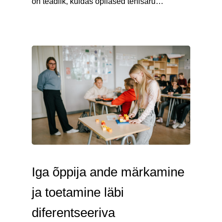
on teadlik, kuidas õpilased tehisaru…
Iga õppija ande märkamine
ja toetamine läbi
diferentseeriva