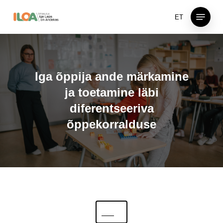
Skip
Menu
ET
to
main
content
Iga õppija ande märkamine
ja toetamine läbi
diferentseeriva
õppekorralduse