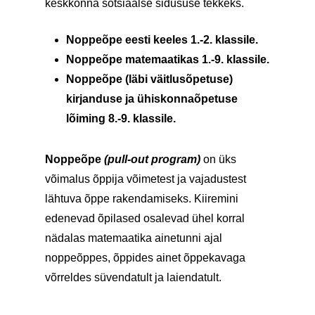
keskkonna sotsiaalse sidususe tekkeks.
Noppeõpe eesti keeles 1.-2. klassile.
Noppeõpe matemaatikas 1.-9. klassile.
Noppeõpe (läbi väitlusõpetuse)
kirjanduse ja ühiskonnaõpetuse
lõiming 8.-9. klassile.
Noppeõpe
(pull-out program)
on üks
võimalus õppija võimetest ja vajadustest
lähtuva õppe rakendamiseks. Kiiremini
edenevad õpilased osalevad ühel korral
nädalas matemaatika
ainetunni ajal
noppeõppes, õppides ainet õppekavaga
võrreldes süvendatult ja laiendatult.