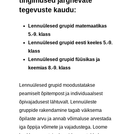
tingimused järgnevate
tegevuste kaudu:
Lennuülesed grupid matemaatikas
5.-9. klass
Lennuülesed grupid
eesti keeles
5.-9.
klass
Lennuülesed grupid
füüsikas ja
keemias 8.-9. klass
Lennuülesed grupid moodustatakse
peamiselt õpitempost ja individuaalsest
õpivajadusest lähtuvalt.
Lennuüleste
gruppide rakendamine tagab väiksema
õpilaste arvu ja annab võimaluse arvestada
iga õppija võimete ja vajadustega. Loome